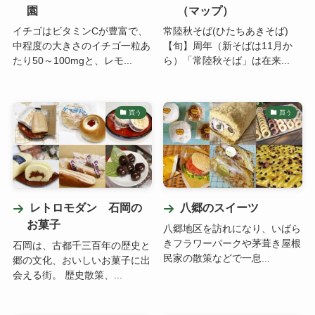
園
（マップ）
イチゴはビタミンCが豊富で、
常陸秋そば(ひたちあきそば)
中程度の大きさのイチゴ一粒あ
【旬】周年（新そばは11月か
たり50～100mgと、レモ...
ら）「常陸秋そば」は在来...
買う
買う
レトロモダン 石岡の
八郷のスイーツ
お菓子
八郷地区を訪れになり、いばら
きフラワーパークや茅葺き屋根
石岡は、古都千三百年の歴史と
民家の散策などで一息...
郷の文化、おいしいお菓子に出
会える街。 歴史散策、...