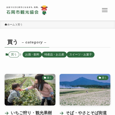
ホーム
買う
買う
– category –
買う
お酒・飲料
特産品・お土産
スイーツ・お菓子
買う
買う
いちご狩り・観光果樹
そば・やさとそば街道