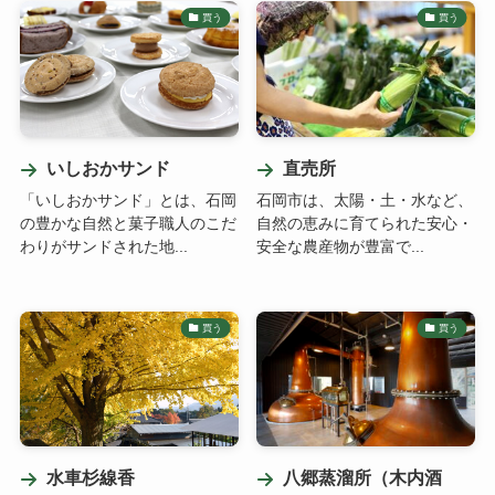
買う
買う
いしおかサンド
直売所
「いしおかサンド」とは、石岡
石岡市は、太陽・土・水など、
の豊かな自然と菓子職人のこだ
自然の恵みに育てられた安心・
わりがサンドされた地...
安全な農産物が豊富で...
買う
買う
水車杉線香
八郷蒸溜所（木内酒