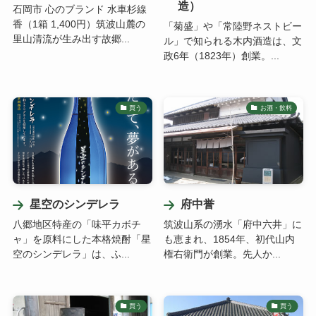
造）
石岡市 心のブランド 水車杉線
香（1箱 1,400円）筑波山麓の
「菊盛」や「常陸野ネストビー
里山清流が生み出す故郷...
ル」で知られる木内酒造は、文
政6年（1823年）創業。...
買う
お酒・飲料
星空のシンデレラ
府中誉
八郷地区特産の「味平カボチ
筑波山系の湧水「府中六井」に
ャ」を原料にした本格焼酎「星
も恵まれ、1854年、初代山内
空のシンデレラ」は、ふ...
権右衛門が創業。先人か...
買う
買う