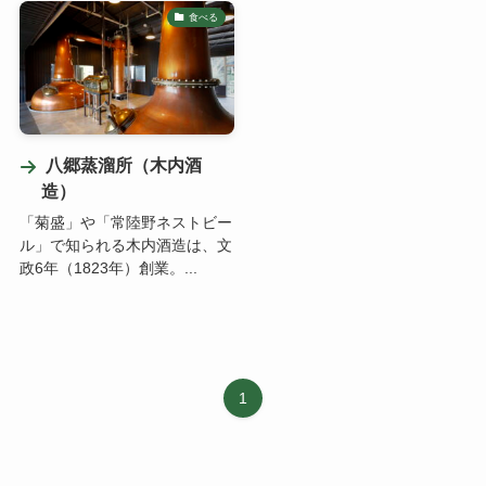
食べる
八郷蒸溜所（木内酒
造）
「菊盛」や「常陸野ネストビー
ル」で知られる木内酒造は、文
政6年（1823年）創業。...
1