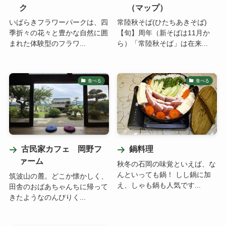
ク
（マップ）
いばらきフラワーパークは、四
常陸秋そば(ひたちあきそば)
季折々の花々と豊かな自然に囲
【旬】周年（新そばは11月か
まれた体験型のフラワ...
ら）「常陸秋そば」は在来...
食べる
食べる
古民家カフェ 岡野フ
鍋料理
ァーム
秋冬の石岡の味覚といえば、な
んといっても鍋！ しし鍋に加
筑波⼭の麓。どこか懐かしく、
え、しゃも鍋も人気です...
⽥舎のおばあちゃんちに帰って
きたようなのんびりく...