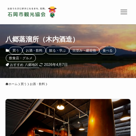
八郷蒸溜所（木内酒造）
買う
お酒・飲料
観る・学ぶ
街並み・建造物
食べる
飲食店・グルメ
2026年4月7日
おすすめ
八郷地区
ホーム
買う
お酒・飲料