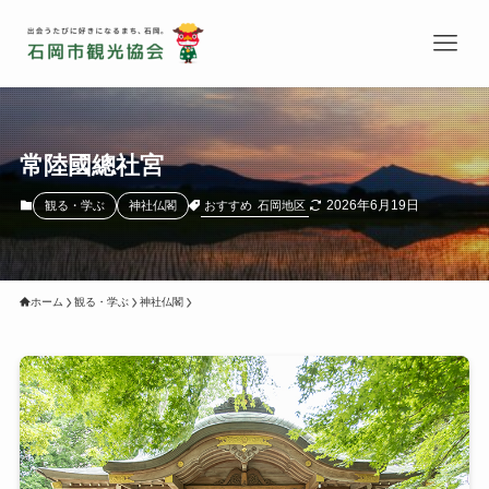
常陸國總社宮
2026年6月19日
おすすめ
石岡地区
観る・学ぶ
神社仏閣
ホーム
観る・学ぶ
神社仏閣