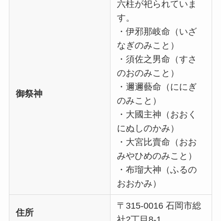
六柱が祀られていま
す。
・伊邪那岐命（いざ
なぎのみこと）
・須佐之男命（すさ
のおのみこと）
・邇邇藝命（ににぎ
御祭神
のみこと）
・大國主神（おおく
にぬしのかみ）
・大宮比賣命（おお
みやひめのみこと）
・布瑠大神（ふるの
おおかみ）
〒315-0016 石岡市総
住所
社2丁目8-1