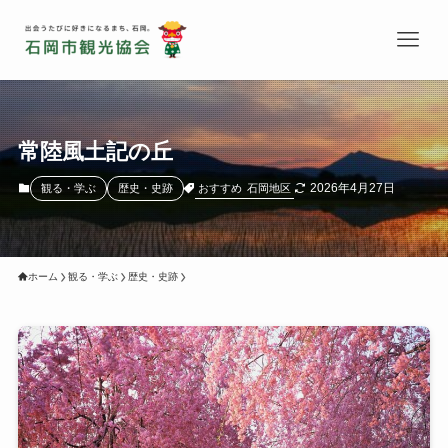
常陸風土記の丘
2026年4月27日
おすすめ
石岡地区
観る・学ぶ
歴史・史跡
ホーム
観る・学ぶ
歴史・史跡