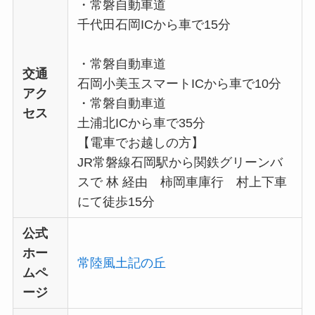
・常磐自動車道
千代田石岡ICから車で15分
・常磐自動車道
交通
石岡小美玉スマートICから車で10分
アク
・常磐自動車道
セス
土浦北ICから車で35分
【電車でお越しの方】
JR常磐線石岡駅から関鉄グリーンバ
スで 林 経由 柿岡車庫行 村上下車
にて徒歩15分
公式
ホー
常陸風土記の丘
ムペ
ージ